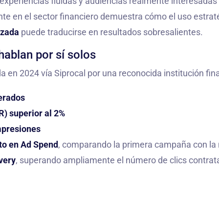
experiencias fluidas y audiencias realmente interesadas 
ente en el sector financiero demuestra cómo el uso estra
nzada
puede traducirse en resultados sobresalientes.
ablan por sí solos
en 2024 vía Siprocal por una reconocida institución fina
nerados
R) superior al 2%
mpresiones
to en Ad Spend
, comparando la primera campaña con la
very
, superando ampliamente el número de clics contra