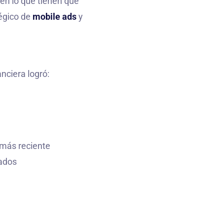
en lo que tienen que
tégico de
mobile ads
y
nciera logró:
 más reciente
tados