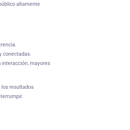
 público altamente
erencia.
 y conectadas.
a interacción, mayores
, los resultados
nterrumpir.