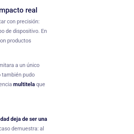
impacto real
ar con precisión:
o de dispositivo. En
con productos
mitara a un único
ro también pudo
iencia
multitela
que
idad deja de ser una
 caso demuestra: al