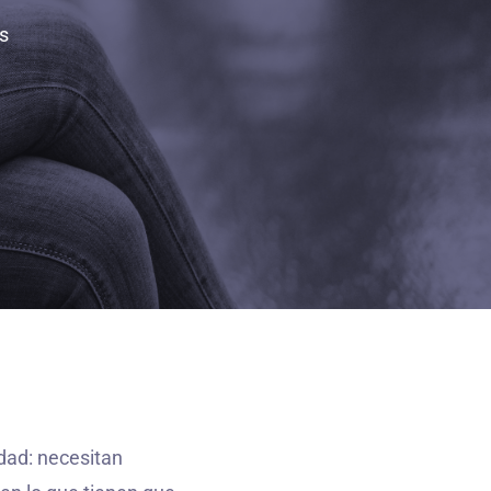
s
dad: necesitan