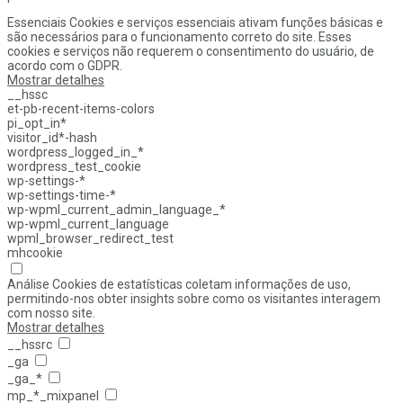
Essenciais
Cookies e serviços essenciais ativam funções básicas e
são necessários para o funcionamento correto do site. Esses
cookies e serviços não requerem o consentimento do usuário, de
acordo com o GDPR.
Mostrar detalhes
__hssc
et-pb-recent-items-colors
pi_opt_in*
visitor_id*-hash
wordpress_logged_in_*
wordpress_test_cookie
wp-settings-*
wp-settings-time-*
wp-wpml_current_admin_language_*
wp-wpml_current_language
wpml_browser_redirect_test
mhcookie
Análise
Cookies de estatísticas coletam informações de uso,
permitindo-nos obter insights sobre como os visitantes interagem
com nosso site.
Mostrar detalhes
__hssrc
_ga
_ga_*
mp_*_mixpanel