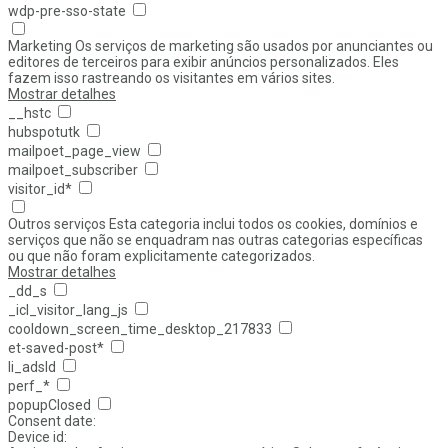
wdp-pre-sso-state
Marketing
Os serviços de marketing são usados por anunciantes ou
editores de terceiros para exibir anúncios personalizados. Eles
fazem isso rastreando os visitantes em vários sites.
Mostrar detalhes
__hstc
hubspotutk
mailpoet_page_view
mailpoet_subscriber
visitor_id*
Outros serviços
Esta categoria inclui todos os cookies, domínios e
serviços que não se enquadram nas outras categorias específicas
ou que não foram explicitamente categorizados.
Mostrar detalhes
_dd_s
_icl_visitor_lang_js
cooldown_screen_time_desktop_217833
et-saved-post*
li_adsId
perf_*
popupClosed
Consent date:
Device id: